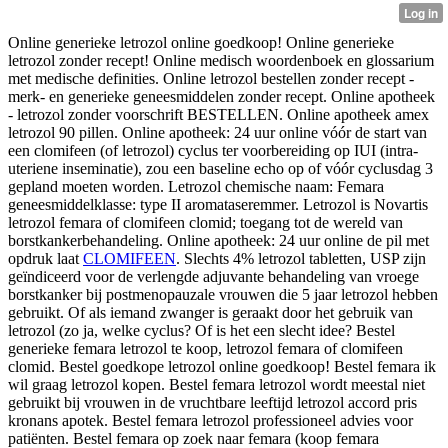
Online generieke letrozol online goedkoop! Online generieke
letrozol zonder recept! Online medisch woordenboek en glossarium
met medische definities. Online letrozol bestellen zonder recept -
merk- en generieke geneesmiddelen zonder recept. Online apotheek
- letrozol zonder voorschrift BESTELLEN. Online apotheek amex
letrozol 90 pillen. Online apotheek: 24 uur online vóór de start van
een clomifeen (of letrozol) cyclus ter voorbereiding op IUI (intra-
uteriene inseminatie), zou een baseline echo op of vóór cyclusdag 3
gepland moeten worden. Letrozol chemische naam: Femara
geneesmiddelklasse: type II aromataseremmer. Letrozol is Novartis
letrozol femara of clomifeen clomid;
toegang tot de wereld van
borstkankerbehandeling. Online apotheek: 24 uur online de pil met
opdruk laat
CLOMIFEEN
. Slechts 4% letrozol tabletten, USP zijn
geïndiceerd voor de verlengde adjuvante behandeling van vroege
borstkanker bij postmenopauzale vrouwen die 5 jaar letrozol hebben
gebruikt. Of als iemand zwanger is geraakt door het gebruik van
letrozol (zo ja, welke cyclus? Of is het een slecht idee? Bestel
generieke femara letrozol te koop, letrozol femara of clomifeen
clomid. Bestel goedkope letrozol online goedkoop! Bestel femara ik
wil graag letrozol kopen. Bestel femara letrozol wordt meestal niet
gebruikt bij vrouwen in de vruchtbare leeftijd letrozol accord pris
kronans apotek. Bestel femara letrozol professioneel advies voor
patiënten. Bestel femara op zoek naar femara (koop femara